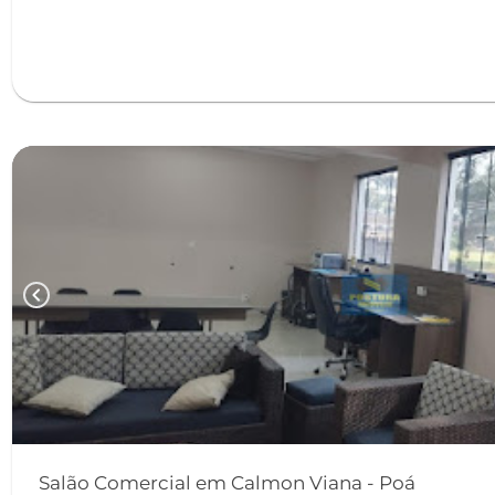
chevron_left
Salão Comercial em Calmon Viana - Poá