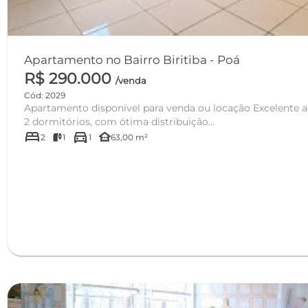
Apartamento no Bairro Biritiba - Poá
R$ 290.000
/venda
Cód: 2029
Apartamento disponível para venda ou locação Excelente apartamento, composto por
2 dormitórios, com ótima distribuição...
bed
directions_car
other_houses
2
1
1
63,00 m²