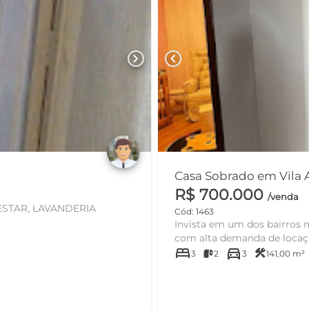
chevron_right
chevron_left
R$ 700.000
/venda
Cód: 1463
Invista em um dos bairros mais procurado
com alta demanda de locação
bed
directions_car
construction
3
2
3
141,00 m²