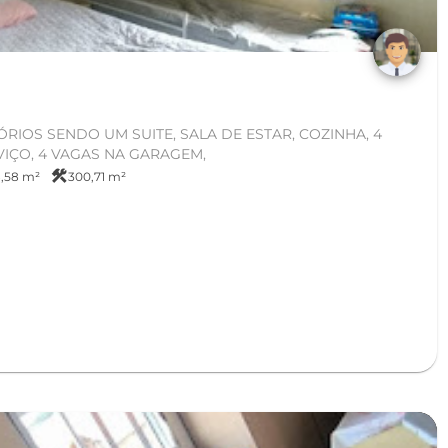
IOS SENDO UM SUITE, SALA DE ESTAR, COZINHA, 4
VIÇO, 4 VAGAS NA GARAGEM,
construction
,58 m²
300,71 m²