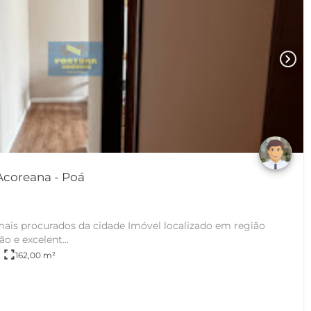
chevron_right
Casa Sobrado em Vila Acoreana - Poá
s da cidade Imóvel localizado em região
 e excelent...
fullscreen
162,00 m²