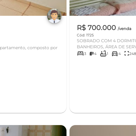
R$ 700.000
/venda
Cód: 1725
SOBRADO COM 4 DORMITÓR
BANHEIROS, ÁREA DE SER
bed
bathtub
directions_car
fullscreen
3
4
1
4
248