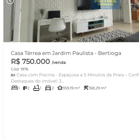
chevron_left
Casa Térrea em Jardim Paulista - Bertioga
R$ 750.000
/venda
Cód: 1976
🏡 Casa com Piscina - Espaçosa a 5 Minutos da Praia – Conf
Destaques do imóvel: 3...
bed
bathtub
directions_car
other_houses
construction
1
2
1
2
359,19 m²
158,29 m²