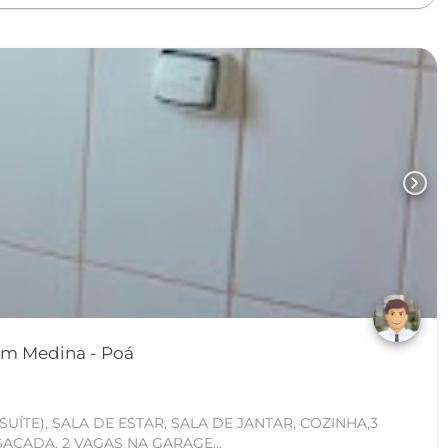
chevron_right
Casa Sobrado em Jardim Medina - Poá
UÍTE), SALA DE ESTAR, SALA DE JANTAR, COZINHA,3
SACADA, 2 VAGAS NA GARAGE...