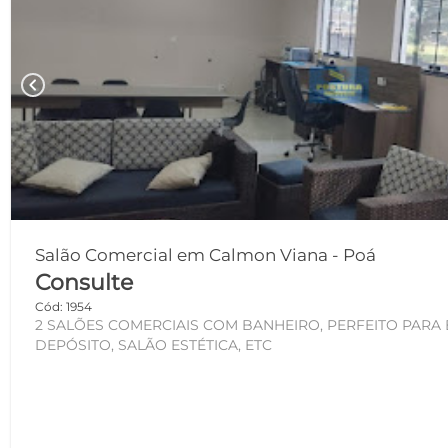
chevron_left
Salão Comercial em Calmon Viana - Poá
Consulte
Cód: 1954
2 SALÕES COMERCIAIS COM BANHEIRO, PERFEITO PARA ECOMMERCE, IGREJAS,
DEPÓSITO, SALÃO ESTÉTICA, ETC