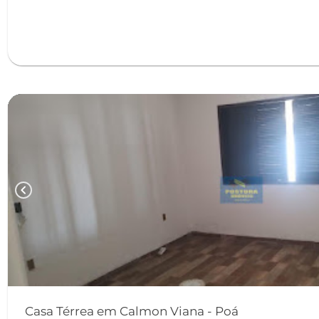
chevron_left
Casa Térrea em Calmon Viana - Poá