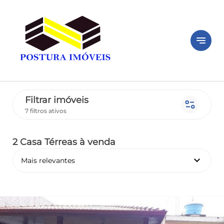
notes
Filtrar imóveis
page_info
7 filtros ativos
2 Casa Térreas
à venda
keyboard_arrow_down
Mais relevantes