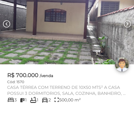
chevron_left
chevron_right
R$ 700.000
/venda
Cód: 1570
CASA TÉRREA COM TERRENO DE 10X50 MTS² A CASA
POSSUI 3 DORMITORIOS, SALA, COZINHA, BANHEIRO, 2
bed
bathtub
directions_car
VAGAS, EDICULA CO...
fullscreen
3
1
1
2
500,00 m²