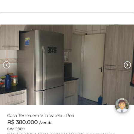
chevron_left
chevron_right
Casa Térrea em Vila Varela - Poá
R$ 380.000
/venda
Cód: 1889