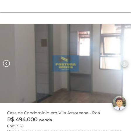
chevron_left
chevron_right
Casa de Condominio em Vila Assoreana - Poá
R$ 494.000
/venda
Cód: 1928